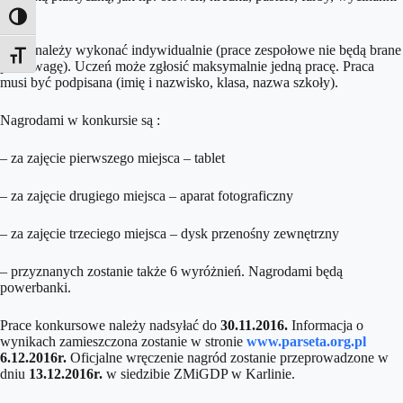
itd.
Toggle High Contrast
Prace należy wykonać indywidualnie (prace zespołowe nie będą brane
Toggle Font size
pod uwagę). Uczeń może zgłosić maksymalnie jedną pracę. Praca
musi być podpisana (imię i nazwisko, klasa, nazwa szkoły).
Nagrodami w konkursie są :
– za zajęcie pierwszego miejsca – tablet
– za zajęcie drugiego miejsca – aparat fotograficzny
– za zajęcie trzeciego miejsca – dysk przenośny zewnętrzny
– przyznanych zostanie także 6 wyróżnień. Nagrodami będą
powerbanki.
Prace konkursowe należy nadsyłać do
30.11.2016.
Informacja o
wynikach zamieszczona zostanie w stronie
www.parseta.org.pl
6.12.2016r.
Oficjalne wręczenie nagród zostanie przeprowadzone w
dniu
13.12.2016r.
w siedzibie ZMiGDP w Karlinie.