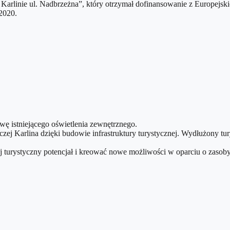
w Karlinie ul. Nadbrzeżna”, który otrzymał dofinansowanie z Europe
2020.
ę istniejącego oświetlenia zewnętrznego.
zej Karlina dzięki budowie infrastruktury turystycznej. Wydłużony tu
j turystyczny potencjał i kreować nowe możliwości w oparciu o zasob