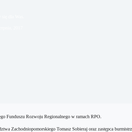
się dla Was.
ierpnia, 2017
skiego Funduszu Rozwoju Regionalnego w ramach RPO.
wa Zachodniopomorskiego Tomasz Sobieraj oraz zastępca burmistrza 