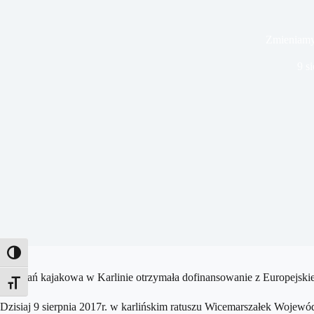
Zmieniamy 
9 s
Toggle High Contrast
Przystań kajakowa w Karlinie otrzymała dofinansowanie z Europej
Toggle Font size
Dzisiaj 9 sierpnia 2017r. w karlińskim ratuszu
Wicemarszałek Województ