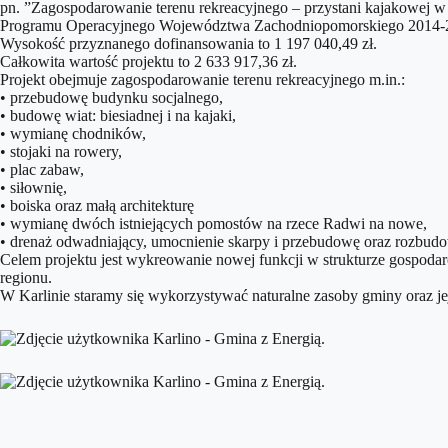
pn. ”Zagospodarowanie terenu rekreacyjnego – przystani kajakowej 
Programu Operacyjnego Województwa Zachodniopomorskiego 2014-
Wysokość przyznanego dofinansowania to 1 197 040,49 zł.
Całkowita wartość projektu to 2 633 917,36 zł.
Projekt obejmuje zagospodarowanie terenu rekreacyjnego m.in.:
• przebudowę budynku socjalnego,
• budowę wiat: biesiadnej i na kajaki,
• wymianę chodników,
• stojaki na rowery,
• plac zabaw,
• siłownię,
• boiska oraz małą architekturę
• wymianę dwóch istniejących pomostów na rzece Radwi na nowe,
• drenaż odwadniający, umocnienie skarpy i przebudowę oraz rozbudow
Celem projektu jest wykreowanie nowej funkcji w strukturze gospodarc
regionu.
W Karlinie staramy się wykorzystywać naturalne zasoby gminy oraz je