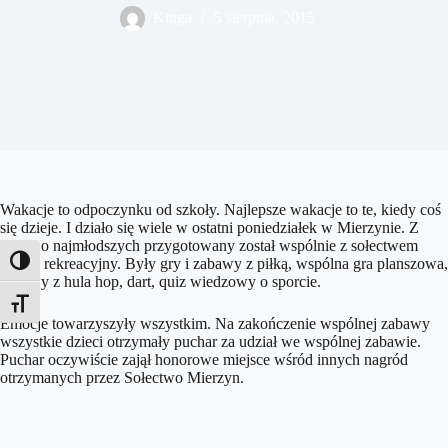
Kinga
5 sierpnia, 2015
Wakacje to odpoczynku od szkoły. Najlepsze wakacje to te, kiedy coś
się dzieje. I działo się wiele w ostatni poniedziałek w Mierzynie. Z
myślą o najmłodszych przygotowany został wspólnie z sołectwem
piknik rekreacyjny. Były gry i zabawy z piłką, wspólna gra planszowa,
Toggle High Contrast
zabawy z hula hop, dart, quiz wiedzowy o sporcie.
Toggle Font size
Emocje towarzyszyły wszystkim. Na zakończenie wspólnej zabawy
wszystkie dzieci otrzymały puchar za udział we wspólnej zabawie.
Puchar oczywiście zajął honorowe miejsce wśród innych nagród
otrzymanych przez Sołectwo Mierzyn.