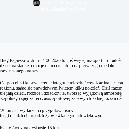
admin
20 maja, 2026
Inne
,
Mieszkańcy
,
Sport
Bieg Papieski w dniu 14.06.2026 to coś więcej niż sport. To radość
dzieci na starcie, emocje na mecie i duma z pierwszego medalu
zawieszonego na szyi
Od ponad 30 lat wydarzenie integruje mieszkańców Karlina i całego
regionu, stając się prawdziwym świętem kilku pokoleń. Dziś razem
biegają dzieci, rodzice i dziadkowie, tworząc wyjątkową atmosferę
wspólnego spędzania czasu, sportowej zabawy i lokalnej tożsamości.
W ramach wydarzenia przygotowaliśmy:
biegi dla dzieci i młodzieży w 24 kategoriach wiekowych,
bieg główny na dystansie 15 km,