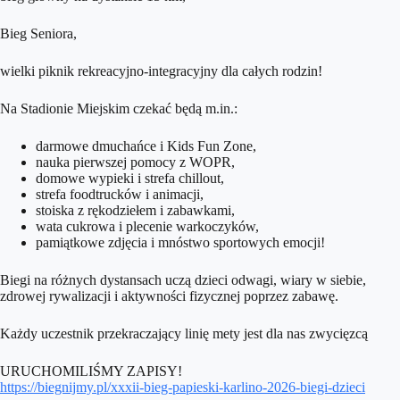
Bieg Seniora,
wielki piknik rekreacyjno-integracyjny dla całych rodzin!
Na Stadionie Miejskim czekać będą m.in.:
darmowe dmuchańce i Kids Fun Zone,
nauka pierwszej pomocy z WOPR,
domowe wypieki i strefa chillout,
strefa foodtrucków i animacji,
stoiska z rękodziełem i zabawkami,
wata cukrowa i plecenie warkoczyków,
pamiątkowe zdjęcia i mnóstwo sportowych emocji!
Biegi na różnych dystansach uczą dzieci odwagi, wiary w siebie,
zdrowej rywalizacji i aktywności fizycznej poprzez zabawę.
Każdy uczestnik przekraczający linię mety jest dla nas zwycięzcą
URUCHOMILIŚMY ZAPISY!
https://biegnijmy.pl/xxxii-bieg-papieski-karlino-2026-biegi-dzieci