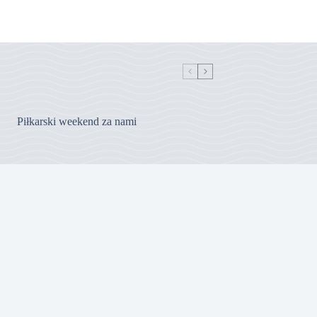
Piłkarski weekend za nami