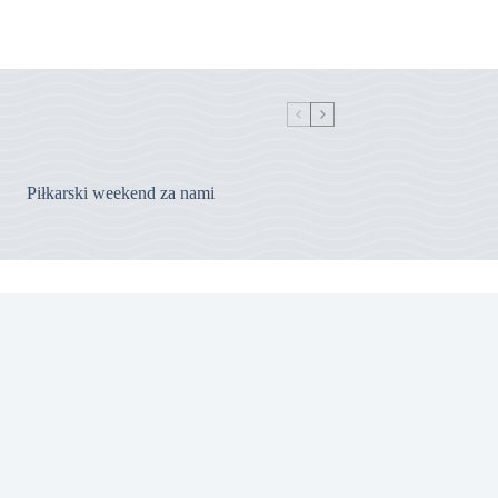
Piłkarski weekend za nami