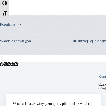
Toggle High Contrast
Toggle Font size
Popularne
Wandale znowu górą
III Turniej Squasha j
Kont
Czek
odwi
W ramach naszej witryny stosujemy pliki cookies w celu