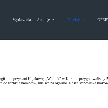
Wydarzenia
Atrakcje
Obiekty
OFER
ergii – na przystani Kajakowej „Wodnik” w Karlinie przygotowaliśm
ca do rozbicia namiotów, miejsce na ognisko. Nasze stanowiska ulokowa