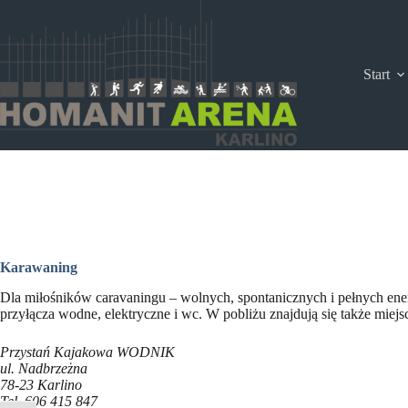
Przejdź
do
treści
Start
Karawaning
Dla miłośników caravaningu – wolnych, spontanicznych i pełnych en
przyłącza wodne, elektryczne i wc. W pobliżu znajdują się także miejs
Przystań Kajakowa WODNIK
ul. Nadbrzeżna
78-23 Karlino
Tel. 606 415 847