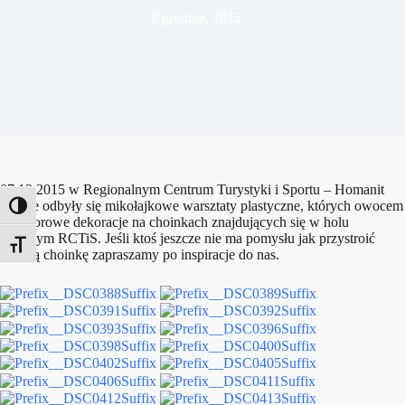
8 grudnia, 2015
07.12.2015 w Regionalnym Centrum Turystyki i Sportu – Homanit
Arenie odbyły się mikołajkowe warsztaty plastyczne, których owocem
Toggle High Contrast
są kolorowe dekoracje na choinkach znajdujących się w holu
głównym RCTiS. Jeśli ktoś jeszcze nie ma pomysłu jak przystroić
Toggle Font size
własną choinkę zapraszamy po inspiracje do nas.