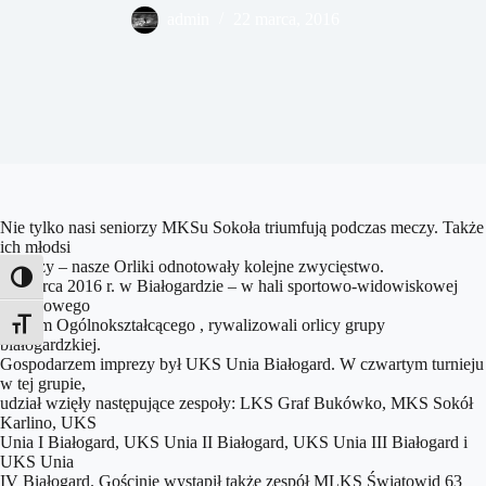
admin
22 marca, 2016
Nie tylko nasi seniorzy MKSu Sokoła triumfują podczas meczy. Także
ich młodsi
koledzy – nasze Orliki odnotowały kolejne zwycięstwo.
Toggle High Contrast
19 marca 2016 r. w Białogardzie – w hali sportowo-widowiskowej
miejscowego
Liceum Ogólnokształcącego , rywalizowali orlicy grupy
Toggle Font size
białogardzkiej.
Gospodarzem imprezy był UKS Unia Białogard. W czwartym turnieju
w tej grupie,
udział wzięły następujące zespoły: LKS Graf Bukówko, MKS Sokół
Karlino, UKS
Unia I Białogard, UKS Unia II Białogard, UKS Unia III Białogard i
UKS Unia
IV Białogard. Gościnie wystąpił także zespół MLKS Światowid 63