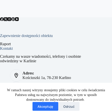
Zapewnienie dostępności obiektu
Raport
Kontakt
Czekamy na wasze wiadomości, telefony i osobiste
odwiedziny w Karlinie
Adres:
Kościuszki 1a, 78-230 Karlino
Telefon:
784 093 041
W ramach naszej witryny stosujemy pliki cookies w celu świadczenia
Państwu usług na najwyższym poziomie, w tym w sposób
Strona:
dostosowany do indywidualnych potrzeb.
sport.karlino.pl
Akceptuję
Odrzuć
Copyright © 2026 Regionalne Centrum Sportu i Turystyki w