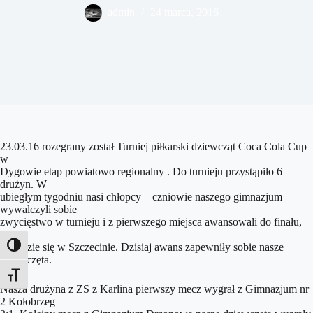
admin
24 marca, 2016
23.03.16 rozegrany został Turniej piłkarski dziewcząt Coca Cola Cup
w
Dygowie etap powiatowo regionalny . Do turnieju przystąpiło 6
drużyn. W
ubiegłym tygodniu nasi chłopcy – czniowie naszego gimnazjum
wywalczyli sobie
zwycięstwo w turnieju i z pierwszego miejsca awansowali do finału,
który
odbędzie się w Szczecinie. Dzisiaj awans zapewniły sobie nasze
Toggle High Contrast
dziewczęta.
Toggle Font size
Nasza drużyna z ZS z Karlina pierwszy mecz wygrał z Gimnazjum nr
2 Kołobrzeg