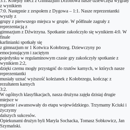
3:1. Kolejny mecz z Gimnazjum Drzonowa nasze dziewczęta wygrały
z wynikiem
7:0. Następnie z zespołem z Dygowa – 1:1. Nasze reprezentantki
wyszły z
grupy z pierwszego miejsca w grupie. W półfinale zagrały z
reprezentacją z
gimnazjum z Dźwirzyna. Spotkanie zakończyło się wynikiem 4:0. W
finale
karlinianki spotkały się
z gimnazjum nr 1 Kotwica Kołobrzeg. Dziewczyny po
emocjonującym i zaciętym
pojedynku w regulaminowym czasie gry zakończyły spotkanie z
wynikiem 2:2,
dzięki czemu mogły przystąpić do rzutów karnych, w których nasze
reprezentantki
musiały uznać wyższość koleżanek z Kołobrzegu, kończąc z
rezultatem karnych
3:2.
W ogólnych klasyfikacjach, nasza drużyna zajęła dzisiaj drugie
miejsce w
regionie i awansowały do etapu wojewódzkiego. Trzymamy Kciuki i
życzymy
dalszych sukcesów.
Opiekunami drużyn byli Maryla Sochacka, Tomasz Sobkowicz, Jan
Szymański.