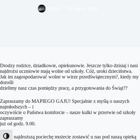
admin
24 marca, 2016
Drodzy rodzice, dziadkowie, opiekunowie. Jeszcze tylko dzisiaj i nasi
najdrożsi uczniowie mają wolne od szkoły. Cóż, uroki dzieciństwa.
Jak im zagospodarować wolne w wirze przedświątecznym?, kiedy my
dorośli
dzielimy nasz czas pomiędzy pracę, a przygotowania do Świąt??
Zapraszamy do MAPIEGO GAJU! Specjalnie z myślą o naszych
najmłodszych – i
oczywiście o Państwa komforcie – nasze kulki w przerwie od szkoły
zapraszamy
już od godz. 9.00.
Swoją najdroższą pociechę możecie zostawić u nas pod naszą opieką
Toggle High Contrast