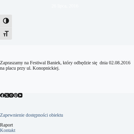
26 lipca, 2016
Toggle High Contrast
Toggle Font size
Zapraszamy na Festiwal Baniek, który odbędzie się dnia 02.08.2016
na placu przy ul. Konopnickiej.
Zapewnienie dostępności obiektu
Raport
Kontakt