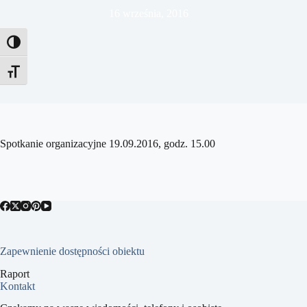
16 września, 2016
Toggle High Contrast
Toggle Font size
Spotkanie organizacyjne 19.09.2016, godz. 15.00
Zapewnienie dostępności obiektu
Raport
Kontakt