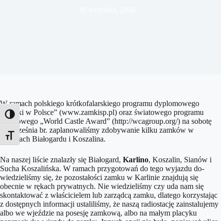
30 września, 2016
W ramach polskiego krótkofalarskiego programu dyplomowego
„Zamki w Polsce” (www.zamkisp.pl) oraz światowego programu
Toggle High Contrast
zamkowego „World Castle Award” (http://wcagroup.org/) na sobotę
17 września br. zaplanowaliśmy zdobywanie kilku zamków w
Toggle Font size
okolicach Białogardu i Koszalina.
Na naszej liście znalazły się Białogard,
Karlino
, Koszalin, Sianów i
Sucha Koszalińska. W ramach przygotowań do tego wyjazdu do-
wiedzieliśmy się, że pozostałości zamku w Karlinie znajdują się
obecnie w rękach prywatnych. Nie wiedzieliśmy czy uda nam się
skontaktować z właścicielem lub zarządcą zamku, dlatego korzystając
z dostępnych informacji ustaliliśmy, że naszą radiostację zainstalujemy
albo we wjeździe na posesję zamkową, albo na małym placyku