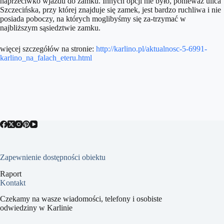
naprzeciwko wjazdu do zamku. Innych opcji nie było, ponieważ ulica
Szczecińska, przy której znajduje się zamek, jest bardzo ruchliwa i nie
posiada poboczy, na których moglibyśmy się za-trzymać w
najbliższym sąsiedztwie zamku.
więcej szczegółów na stronie:
http://karlino.pl/aktualnosc-5-6991-
karlino_na_falach_eteru.html
Zapewnienie dostępności obiektu
Raport
Kontakt
Czekamy na wasze wiadomości, telefony i osobiste
odwiedziny w Karlinie