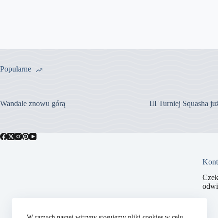
Popularne
Wandale znowu górą
III Turniej Squasha j
Kont
Czek
odwi
W ramach naszej witryny stosujemy pliki cookies w celu