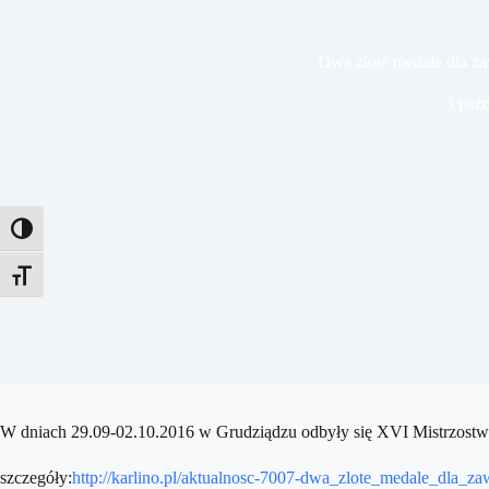
Dwa złote medale dla zaw
3 paźd
Toggle High Contrast
Toggle Font size
W dniach 29.09-02.10.2016 w Grudziądzu odbyły się XVI Mistrzostwa 
szczegóły:
http://karlino.pl/aktualnosc-7007-dwa_zlote_medale_dla_z