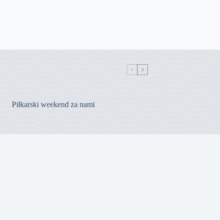
Piłkarski weekend za nami