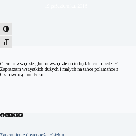
19 października, 2016
Toggle High Contrast
Toggle Font size
Ciemno wszędzie głucho wszędzie co to będzie co to będzie?
Zapraszam wszystkich dużych i małych na tańce połamańce z
Czarownicą i nie tylko.
Zapewnienie dostępności obiektu