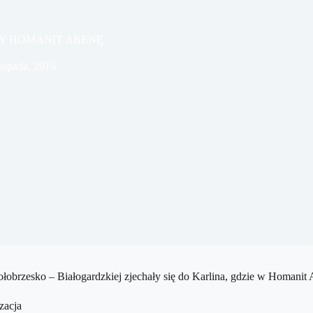
Y HOMANIT ARENĘ
stopada, 2016
łobrzesko – Białogardzkiej zjechały się do Karlina, gdzie w Homanit A
zacja