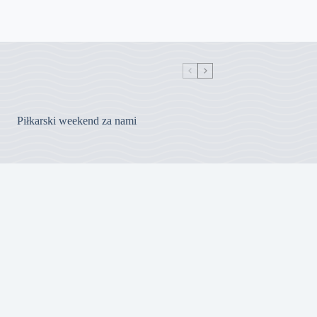
Piłkarski weekend za nami