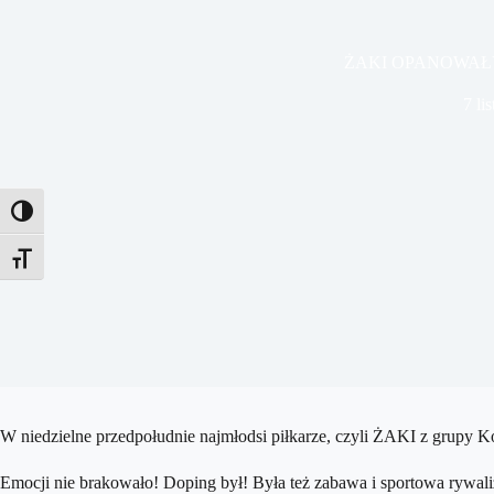
ŻAKI OPANOWAŁ
7 li
Toggle High Contrast
Toggle Font size
W niedzielne przedpołudnie najmłodsi piłkarze, czyli ŻAKI z grupy Ko
Emocji nie brakowało! Doping był! Była też zabawa i sportowa rywali