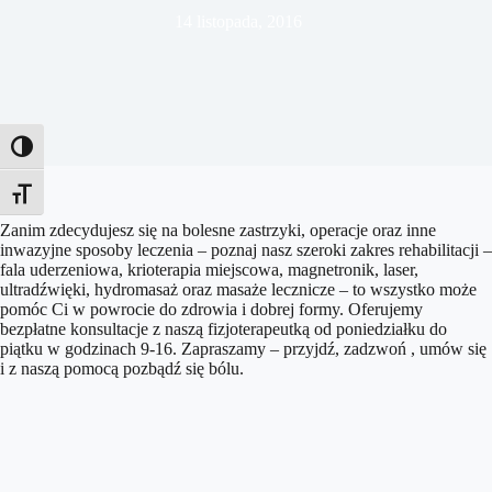
14 listopada, 2016
Toggle High Contrast
Toggle Font size
Zanim zdecydujesz się na bolesne zastrzyki, operacje oraz inne
inwazyjne sposoby leczenia – poznaj nasz szeroki zakres rehabilitacji –
fala uderzeniowa, krioterapia miejscowa, magnetronik, laser,
ultradźwięki, hydromasaż oraz masaże lecznicze – to wszystko może
pomóc Ci w powrocie do zdrowia i dobrej formy. Oferujemy
bezpłatne konsultacje z naszą fizjoterapeutką od poniedziałku do
piątku w godzinach 9-16. Zapraszamy – przyjdź, zadzwoń , umów się
i z naszą pomocą pozbądź się bólu.