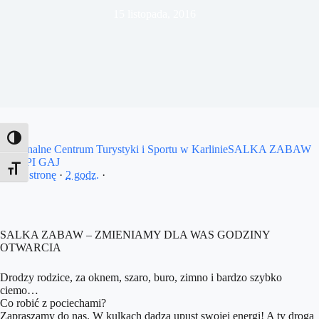
15 listopada, 2016
Toggle High Contrast
Regionalne Centrum Turystyki i Sportu w Karlinie
SALKA ZABAW
MAŁPI GAJ
Toggle Font size
Polub stronę
·
2 godz.
·
SALKA ZABAW – ZMIENIAMY DLA WAS GODZINY
OTWARCIA
Drodzy rodzice, za oknem, szaro, buro, zimno i bardzo szybko
ciemo…
Co robić z pociechami?
Zapraszamy do nas. W kulkach dadzą upust swojej energi! A ty droga