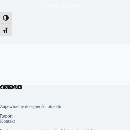
25 listopada, 2016
Toggle High Contrast
Toggle Font size
Zapewnienie dostępności obiektu
Raport
Kontakt