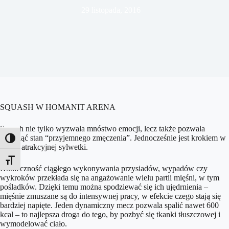
29 listopada, 2016
SQUASH W HOMANIT ARENA
Squash nie tylko wyzwala mnóstwo emocji, lecz także pozwala
osiągnąć stan “przyjemnego zmęczenia”. Jednocześnie jest krokiem w
Toggle High Contrast
stronę atrakcyjnej sylwetki.
Toggle Font size
Konieczność ciągłego wykonywania przysiadów, wypadów czy
wykroków przekłada się na angażowanie wielu partii mięśni, w tym
pośladków. Dzięki temu można spodziewać się ich ujędrnienia –
mięśnie zmuszane są do intensywnej pracy, w efekcie czego stają się
bardziej napięte. Jeden dynamiczny mecz pozwala
spalić nawet 600
kcal – to najlepsza droga do tego, by pozbyć się tkanki tłuszczowej i
wymodelować ciało.