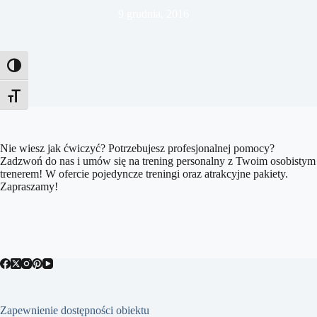
9 grudnia, 2016
Toggle High Contrast
Toggle Font size
Nie wiesz jak ćwiczyć? Potrzebujesz profesjonalnej pomocy?
Zadzwoń do nas i umów się na trening personalny z Twoim osobistym
trenerem! W ofercie pojedyncze treningi oraz atrakcyjne pakiety.
Zapraszamy!
Zapewnienie dostępności obiektu