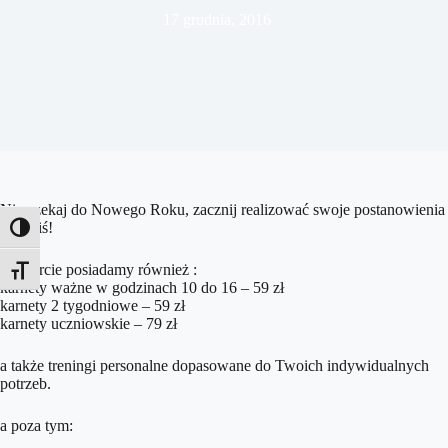
17 grudnia, 2016
Nie czekaj do Nowego Roku, zacznij realizować swoje postanowienia
już dziś!
Toggle High Contrast
W ofercie posiadamy również :
Toggle Font size
karnety ważne w godzinach 10 do 16 – 59 zł
karnety 2 tygodniowe – 59 zł
karnety uczniowskie – 79 zł
a także treningi personalne dopasowane do Twoich indywidualnych
potrzeb.
a poza tym: