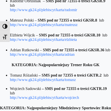
Radomir Obruśniak –
SMS pod nr 72355 o treści GKSR.9
lub
http://www.gk24.pl/plebiscyt/karta/radomir
Mateusz Polski –
SMS pod nr 72355 o treści GKSR.8
lub
http://www.gk24.pl/plebiscyt/karta/mateusz
Toggle High Contrast
Elżbieta Wójcik –
SMS pod nr 72355 o treści GKSR.10
lub
Toggle Font size
http://www.gk24.pl/plebiscyt/karta/elzbieta
Adrian Rutkowski –
SMS pod nr 72355 o treści GKSR.36
lub
http://www.gk24.pl/plebiscyt/karta/adrian
KATEGORIA: Najpopularniejszy Trener Roku GK
Tomasz Różański
– SMS pod nr 72355 o treści GKTR.2
lub
http://www.gk24.pl/plebiscyt/karta/tomasz
Wojciech Sadowski
– SMS pod nr 72355 o treści GKTR.19
lub
http://www.gk24.pl/plebiscyt/karta/wojciech
KATEGORIA: Najpopularniejszy Młodzieżowy Sportowiec Roku