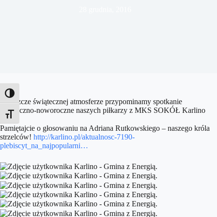
28 grudnia, 2016
Toggle High Contrast
W jeszcze świątecznej atmosferze przypominamy spotkanie
świąteczno-noworoczne naszych piłkarzy z MKS SOKÓŁ Karlino
Toggle Font size
😉
.
Pamiętajcie o głosowaniu na Adriana Rutkowskiego – naszego króla
strzelców!
http://karlino.pl/aktualnosc-7190-
plebiscyt_na_najpopularni…