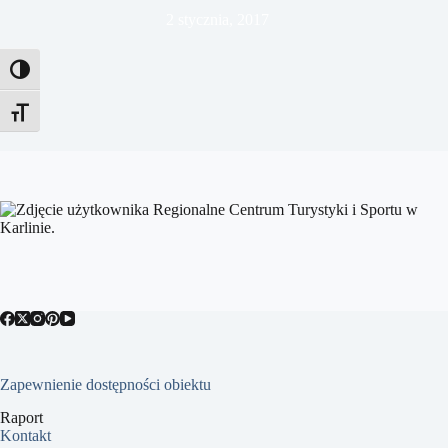
2 stycznia, 2017
Toggle High Contrast
Toggle Font size
Zapewnienie dostępności obiektu
Raport
Kontakt