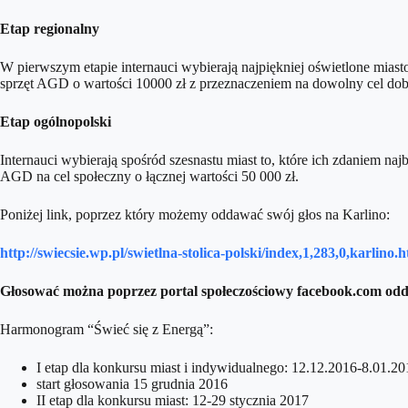
Etap regionalny
W pierwszym etapie internauci wybierają najpiękniej oświetlone mia
sprzęt AGD o wartości 10000 zł z przeznaczeniem na dowolny cel do
Etap ogólnopolski
Internauci wybierają spośród szesnastu miast to, które ich zdaniem na
AGD na cel społeczny o łącznej wartości 50 000 zł.
Poniżej link, poprzez który możemy oddawać swój głos na Karlino:
http://swiecsie.wp.pl/swietlna-stolica-polski/index,1,283,0,karlino
Głosować można poprzez portal społeczościowy facebook.com oddaj
Harmonogram “Świeć się z Energą”:
I etap dla konkursu miast i indywidualnego: 12.12.2016-8.01.20
start głosowania 15 grudnia 2016
II etap dla konkursu miast: 12-29 stycznia 2017