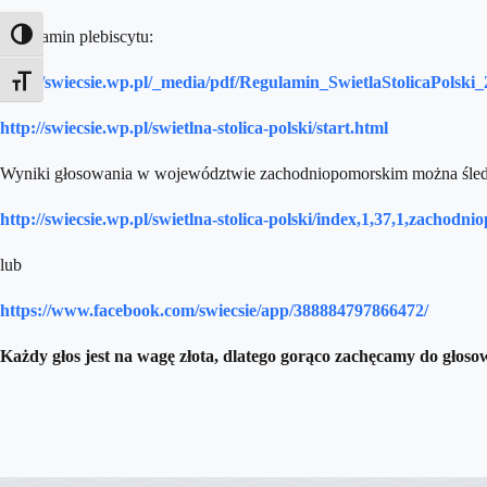
Regulamin plebiscytu:
Toggle High Contrast
http://swiecsie.wp.pl/_media/pdf/Regulamin_SwietlaStolicaPolski_
Toggle Font size
http://swiecsie.wp.pl/swietlna-stolica-polski/start.html
Wyniki głosowania w województwie zachodniopomorskim można śledzi
http://swiecsie.wp.pl/swietlna-stolica-polski/index,1,37,1,zachod
lub
https://www.facebook.com/swiecsie/app/388884797866472/
Każdy głos jest na wagę złota, dlatego gorąco zachęcamy do głosow