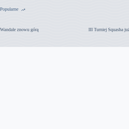
Popularne
Wandale znowu górą
III Turniej Squasha j