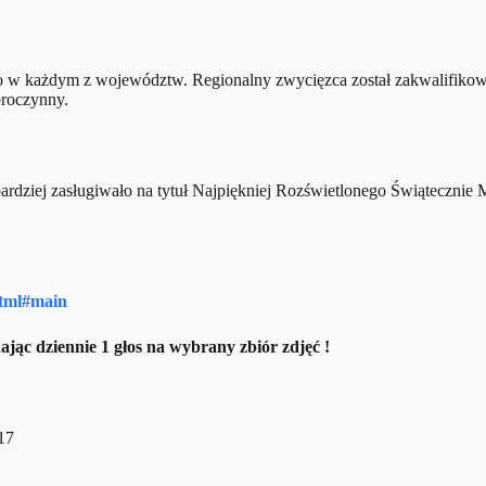
sto w każdym z województw. Regionalny zwycięzca został zakwalifiko
broczynny.
jbardziej zasługiwało na tytuł Najpiękniej Rozświetlonego Świątecznie
.html#main
ąc dziennie 1 głos na wybrany zbiór zdjęć !
17