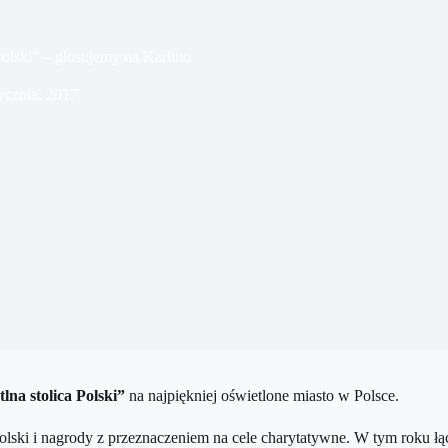
Polski” – głosujemy na Karlino
tycznia, 2017
lna stolica Polski”
na najpiękniej oświetlone miasto w Polsce.
Polski i nagrody z przeznaczeniem na cele charytatywne. W tym roku łą