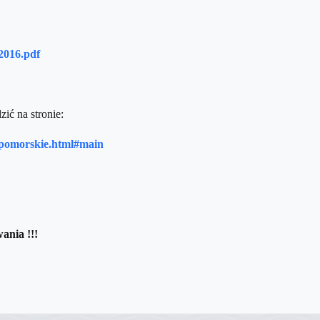
2016.pdf
ć na stronie:
niopomorskie.html#main
ania !!!