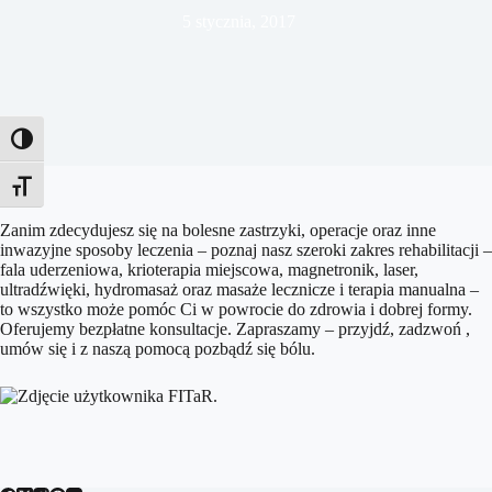
5 stycznia, 2017
Toggle High Contrast
Toggle Font size
Zanim zdecydujesz się na bolesne zastrzyki, operacje oraz inne
inwazyjne sposoby leczenia – poznaj nasz szeroki zakres rehabilitacji –
fala uderzeniowa, kriote
rapia miejscowa, magnetronik, laser,
ultradźwięki, hydromasaż oraz masaże lecznicze i terapia manualna –
to wszystko może pomóc Ci w powrocie do zdrowia i dobrej formy.
Oferujemy bezpłatne konsultacje. Zapraszamy – przyjdź, zadzwoń ,
umów się i z naszą pomocą pozbądź się bólu.