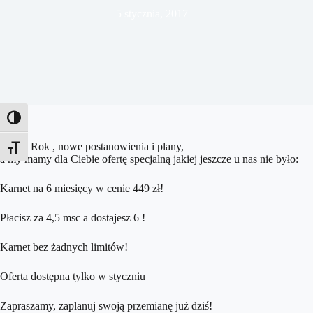
5 stycznia, 2017
Toggle High Contrast
Nowy Rok , nowe postanowienia i plany,
Toggle Font size
a my mamy dla Ciebie ofertę specjalną jakiej jeszcze u nas nie było:
Karnet na 6 miesięcy w cenie 449 zł!
Płacisz za 4,5 msc a dostajesz 6 !
Karnet bez żadnych limitów!
Oferta dostępna tylko w styczniu
Zapraszamy, zaplanuj swoją przemianę już dziś!