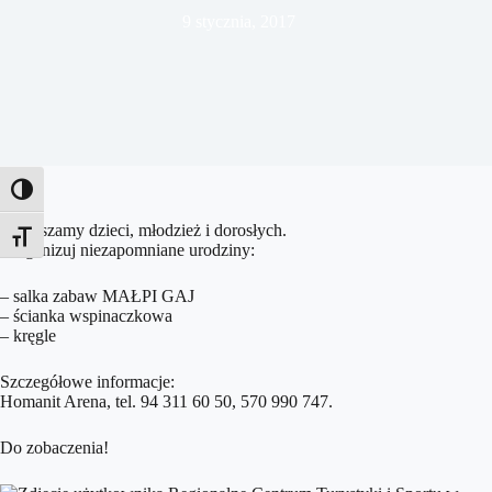
9 stycznia, 2017
Toggle High Contrast
Zapraszamy dzieci, młodzież i dorosłych.
Toggle Font size
Zorganizuj niezapomniane urodziny:
– salka zabaw MAŁPI GAJ
– ścianka wspinaczkowa
– kręgle
Szczegółowe informacje:
Homanit Arena, tel. 94 311 60 50, 570 990 747.
Do zobaczenia!