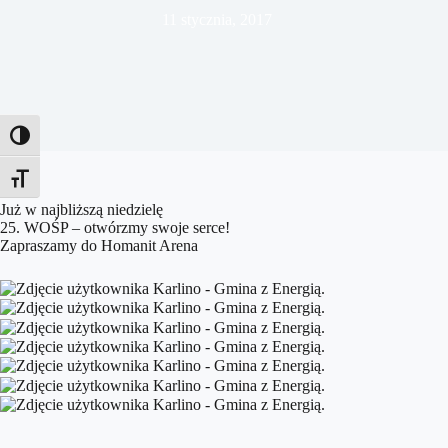
11 stycznia, 2017
Toggle High Contrast
Toggle Font size
Już w najbliższą niedzielę
25. WOŚP – otwórzmy swoje serce!
Zapraszamy do Homanit Arena