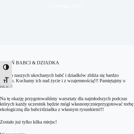
13 stycznia, 2017
DZIEŃ BABCI & DZIADKA
Toggle High Contrast
Święto naszych ukochanych babć i dziadków zbliża się bardzo
szybko. Kochamy ich nad życie i z wzajemnością!!! Pamiętajmy o
Toggle Font size
nich!!!
Na tę okazję przygotowaliśmy warsztaty dla najmłodszych podczas
których każdy uczestnik będzie mógł własnoręcznieprzygotować torbę
ekologiczną dla babci/dziadka z własnym rysunkiem!!!
Zostało już tylko kilka miejsc!