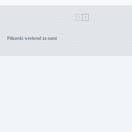
Piłkarski weekend za nami