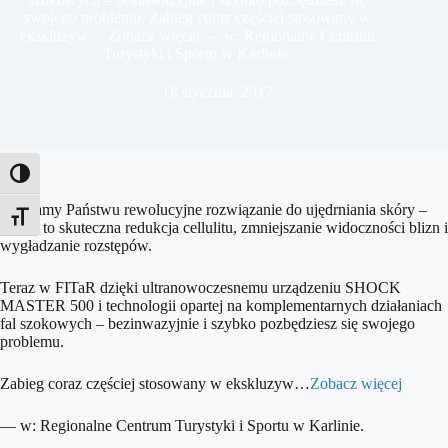
swojego problemu. Zabieg coraz częściej stosowany w
ekskluzyw… Zobacz więcej — w: Regionalne Centrum
Turystyki i Sportu w Karlinie.
18 stycznia, 2017
Toggle High Contrast
Polecamy Państwu rewolucyjne rozwiązanie do ujędrniania skóry –
Toggle Font size
efekty to skuteczna redukcja cellulitu, zmniejszanie widoczności blizn i
wygładzanie rozstępów.
Teraz w FITaR dzięki ultranowoczesnemu urządzeniu SHOCK
MASTER 500 i technologii opartej na komplementarnych działaniach
fal szokowych – bezinwazyjnie i szybko pozbędziesz się swojego
problemu.
Zabieg coraz częściej stosowany w ekskluzyw
…
Zobacz więcej
— w:
Regionalne Centrum Turystyki i Sportu w Karlinie
.