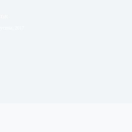
ITaR
tycznia, 2017