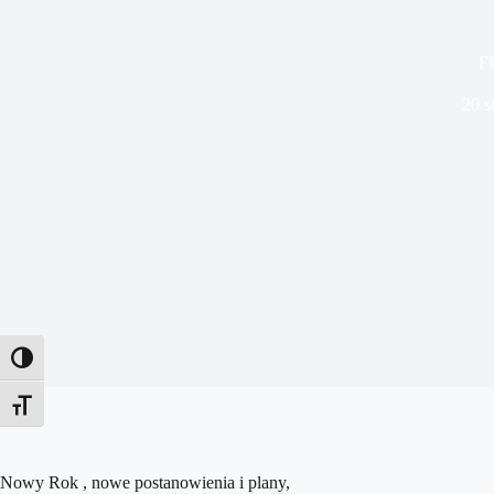
F
20 s
Toggle High Contrast
Toggle Font size
Nowy Rok , nowe postanowienia i plany,