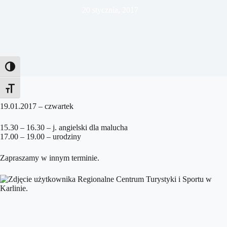
20 stycznia, 2017
Toggle High Contrast
Toggle Font size
19.01.2017 – czwartek
15.30 – 16.30 – j. angielski dla malucha
17.00 – 19.00 – urodziny
Zapraszamy w innym terminie.