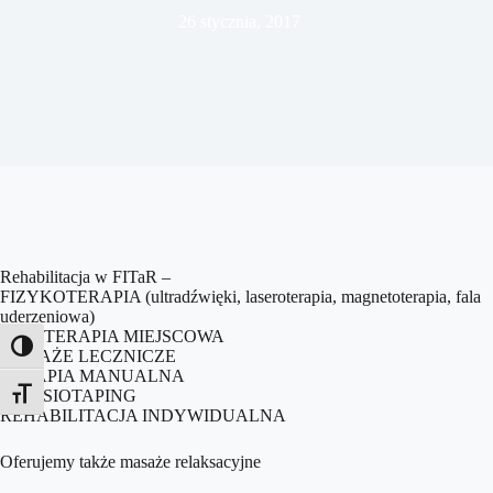
26 stycznia, 2017
Rehabilitacja w FITaR –
FIZYKOTERAPIA (ultradźwięki, laseroterapia, magnetoterapia, fala
uderzeniowa)
KRIOTERAPIA MIEJSCOWA
Toggle High Contrast
MASAŻE LECZNICZE
TERAPIA MANUALNA
KINESIOTAPING
Toggle Font size
REHABILITACJA INDYWIDUALNA
Oferujemy także masaże relaksacyjne