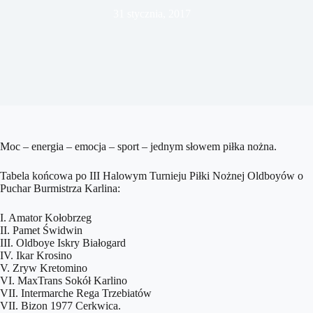
31 stycznia, 2017
Moc – energia – emocja – sport – jednym słowem piłka nożna.
Tabela końcowa po III Halowym Turnieju Piłki Nożnej Oldboyów o
Puchar Burmistrza Karlina:
I. Amator Kołobrzeg
II. Pamet Świdwin
III. Oldboye Iskry Białogard
IV. Ikar Krosino
V. Zryw Kretomino
VI. MaxTrans Sokół Karlino
VII. Intermarche Rega Trzebiatów
VII. Bizon 1977 Cerkwica.