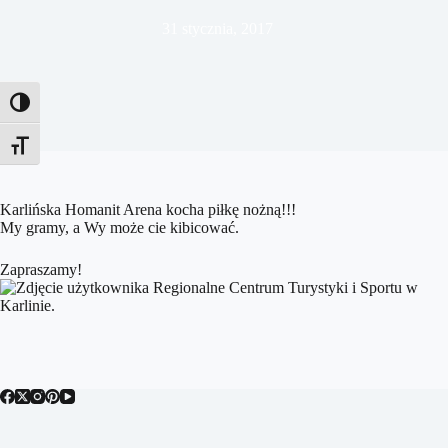
31 stycznia, 2017
Toggle High Contrast
Toggle Font size
Karlińska Homanit Arena kocha piłkę nożną!!!
My gramy, a Wy może cie kibicować.
Zapraszamy!