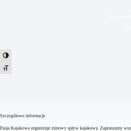
Zimowy sp
8 l
Toggle High Contrast
Toggle Font size
Szczegółowe informacje
Pasja Kajakowa organizuje zimowy spływ kajakowy. Zapraszamy wszys