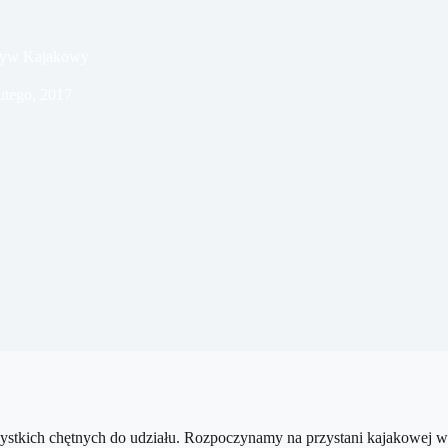
ływ Kajakowy
utego, 2017
tkich chętnych do udziału. Rozpoczynamy na przystani kajakowej w K