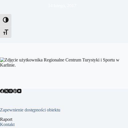
14 lutego, 2017
Toggle High Contrast
Toggle Font size
Zapewnienie dostępności obiektu
Raport
Kontakt