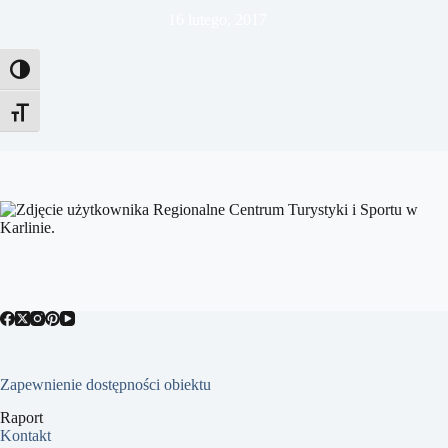
16 lutego, 2017
Toggle High Contrast
Toggle Font size
Zapewnienie dostępności obiektu
Raport
Kontakt