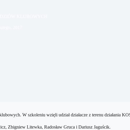
SĘDZIÓW KLUBOWYCH
lutego, 2017
ędziów klubowych. W szkoleniu wzięli udział działacze z teren
icz, Zbigniew Litewka, Radosław Gruca i Dariusz Jaguścik.