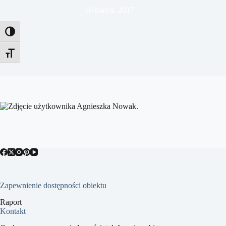
10 marca, 2017
Toggle High Contrast
Toggle Font size
Zapewnienie dostępności obiektu
Raport
Kontakt