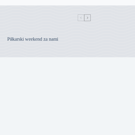
Piłkarski weekend za nami