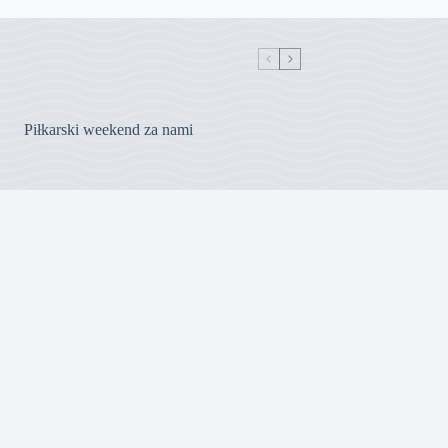
Piłkarski weekend za nami