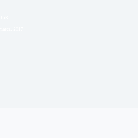
ITaR
marca, 2017