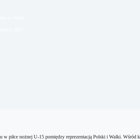
ska vs Walia
marca, 2017
 w piłce nożnej U-15 pomiędzy reprezentacją Polski i Walki. Wśród 