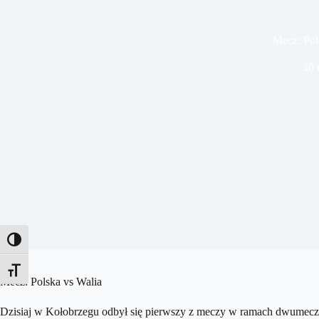
Mecz: Pol
30 
Toggle High Contrast
Toggle Font size
Mecz: Polska vs Walia
Dzisiaj w Kołobrzegu odbył się pierwszy z meczy w ramach dwumeczu