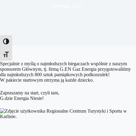
2 kwietnia, 2017
Toggle High Contrast
Toggle Font size
Specjalnie z myślą o najmłodszych biegaczach wspólnie z naszym
sponsorem Głównym, tj. firmą G.EN Gaz Energia przygotowaliśmy
dla najmłodszych 800 sztuk pamiątkowych podkoszulek!
W pakiecie startowym otrzyma ją każde dziecko.
Zapraszamy na start, czyli tam,
G.dzie Energia Niesie!