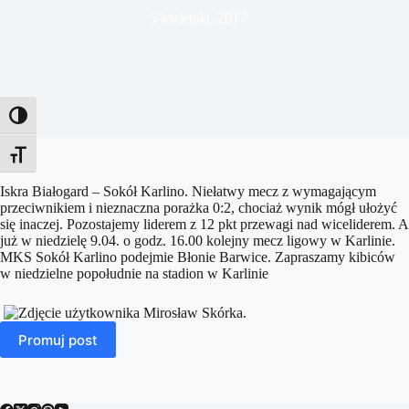
5 kwietnia, 2017
Toggle High Contrast
Toggle Font size
Iskra Białogard – Sokół Karlino. Niełatwy mecz z wymagającym
przeciwnikiem i nieznaczna porażka 0:2, chociaż wynik mógł ułożyć
się inaczej. Pozostajemy liderem
z 12 pkt przewagi nad wiceliderem. A
już w niedzielę 9.04. o godz. 16.00 kolejny mecz ligowy w Karlinie.
MKS Sokół Karlino podejmie Błonie Barwice. Zapraszamy kibiców
w niedzielne popołudnie na stadion w Karlinie
Promuj post