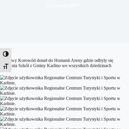
21 kwietnia, 2017
Toggle High Contrast
Tęczowy Korowód dotarł do Homanit Areny gdzie odbyły się
zmagania Szkół z Gminy Karlino we wszystkich dziedzinach
Toggle Font size