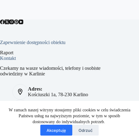
Zapewnienie dostępności obiektu
Raport
Kontakt
Czekamy na wasze wiadomości, telefony i osobiste
odwiedziny w Karlinie
Adres:
Kościuszki 1a, 78-230 Karlino
Telefon:
784 093 041
W ramach naszej witryny stosujemy pliki cookies w celu świadczenia
Państwu usług na najwyższym poziomie, w tym w sposób
Strona:
dostosowany do indywidualnych potrzeb.
sport.karlino.pl
Akceptuję
Odrzuć
Copyright © 2026 Regionalne Centrum Sportu i Turystyki w
Karlinie - Powered by
chrzanowski sp. z o.o.